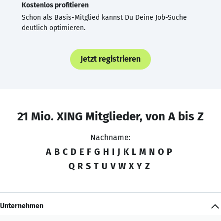
Kostenlos profitieren
Schon als Basis-Mitglied kannst Du Deine Job-Suche
deutlich optimieren.
Jetzt registrieren
21 Mio. XING Mitglieder, von A bis Z
Nachname:
A
B
C
D
E
F
G
H
I
J
K
L
M
N
O
P
Q
R
S
T
U
V
W
X
Y
Z
Unternehmen