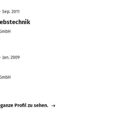
- Sep. 2011
iebstechnik
k GmbH
- Jan. 2009
k GmbH
 ganze Profil zu sehen.