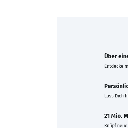
Über eine
Entdecke mi
Persönli
Lass Dich f
21 Mio. M
Knüpf neue 