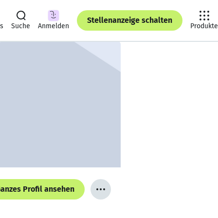
Stellenanzeige schalten
ts
Suche
Anmelden
Produkte
anzes Profil ansehen