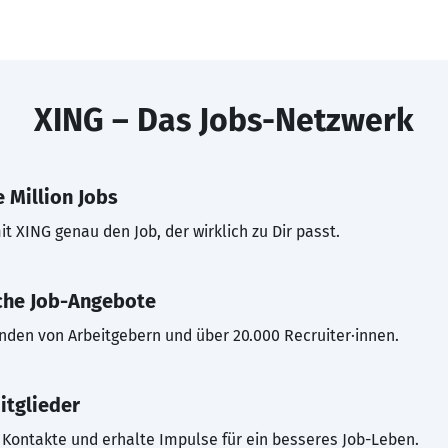
XING – Das Jobs-Netzwerk
 Million Jobs
t XING genau den Job, der wirklich zu Dir passt.
che Job-Angebote
inden von Arbeitgebern und über 20.000 Recruiter·innen.
itglieder
Kontakte und erhalte Impulse für ein besseres Job-Leben.