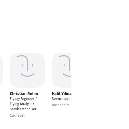
Christian Rehm
Halit Yilmaz
Thomas
Schnurbusch
Flying-Engineer /
Servicetechniker
Servicetechniker
Flying Analyst /
Rosenheim
Servicetechniker
Herzberg am Harz
Cuxhaven