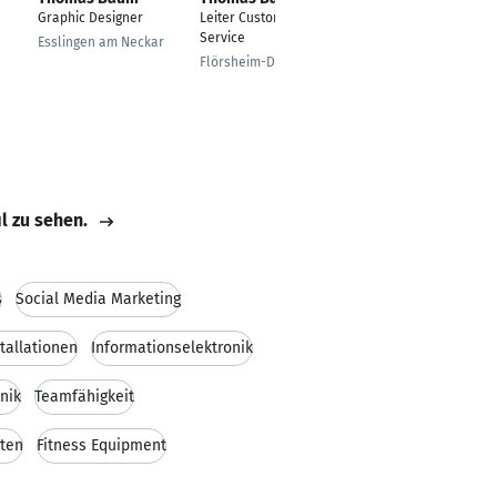
Barth
Graphic Designer
Leiter Customer
Manager - Insurance
Service
Esslingen am Neckar
Frankfurt
Flörsheim-Dalsheim
il zu sehen.
s
Social Media Marketing
stallationen
Informationselektronik
nik
Teamfähigkeit
eten
Fitness Equipment