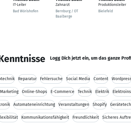
IT-Leiter
Zahnarzt
Produktionsleiter
Bad Wörishofen
Bernburg / OT
Bielefeld
Baalberge
Kenntnisse
Logg Dich jetzt ein, um das ganze Prof
otechnik
Reparatur
Fehlersuche
Social Media
Content
Wordpres
 Marketing
Online-Shops
E-Commerce
Technik
Elektrik
Elektroin
tronik
Automateneinrichtung
Veranstaltungen
Shopify
Gerätetech
lexibilität
Kommunikationsfähigkeit
Freundlichkeit
Sicheres Auftr