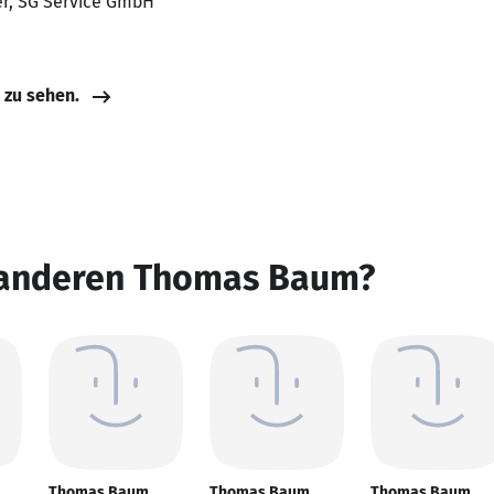
er, SG Service GmbH
e zu sehen.
 anderen Thomas Baum?
Thomas Baum
Thomas Baum
Thomas Baum