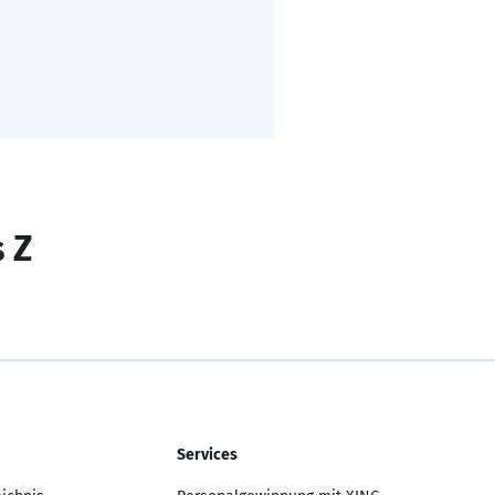
s Z
Services