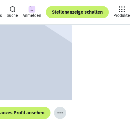
Stellenanzeige schalten
ts
Suche
Anmelden
Produkte
anzes Profil ansehen