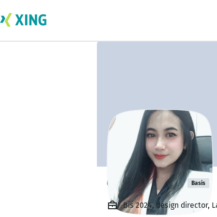
Cecilia Davis
Basis
Bis 2024, design director, 