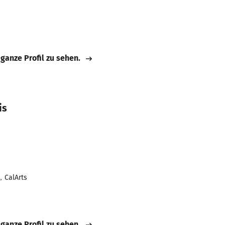
 ganze Profil zu sehen.
is
s，CalArts
 ganze Profil zu sehen.