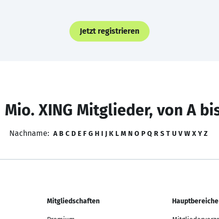
Jetzt registrieren
 Mio. XING Mitglieder, von A bi
Nachname:
A
B
C
D
E
F
G
H
I
J
K
L
M
N
O
P
Q
R
S
T
U
V
W
X
Y
Z
Mitgliedschaften
Hauptbereiche