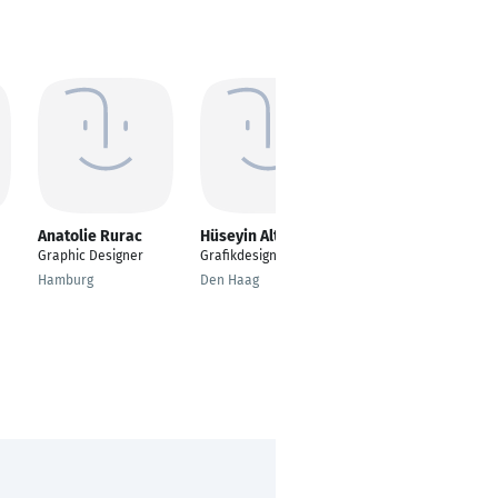
Anatolie Rurac
Hüseyin Altınel
Oltion Stojku
Graphic Designer
Grafikdesigner
Graphic Designer
Hamburg
Den Haag
Sofia