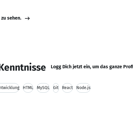
e zu sehen.
Kenntnisse
Logg Dich jetzt ein, um das ganze Prof
twicklung
HTML
MySQL
Git
React
Node.js