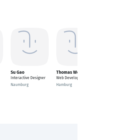
Su Gao
Thomas Wedekind
Cristian Plugaru
Interactive Designer
Web Developer
Fullstack Web
Developer
Naumburg
Hamburg
Bremen