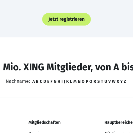
Jetzt registrieren
 Mio. XING Mitglieder, von A bi
Nachname:
A
B
C
D
E
F
G
H
I
J
K
L
M
N
O
P
Q
R
S
T
U
V
W
X
Y
Z
Mitgliedschaften
Hauptbereiche