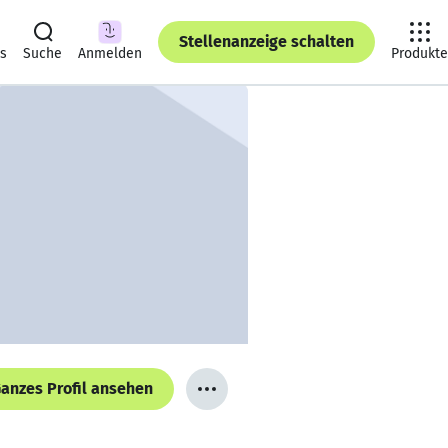
Stellenanzeige schalten
ts
Suche
Anmelden
Produkte
anzes Profil ansehen