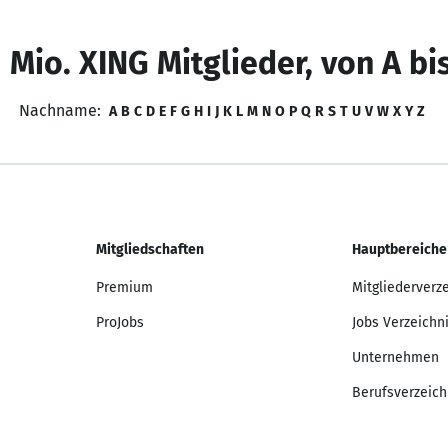
 Mio. XING Mitglieder, von A bi
Nachname:
A
B
C
D
E
F
G
H
I
J
K
L
M
N
O
P
Q
R
S
T
U
V
W
X
Y
Z
Mitgliedschaften
Hauptbereiche
Premium
Mitgliederverz
ProJobs
Jobs Verzeichn
Unternehmen
Berufsverzeich