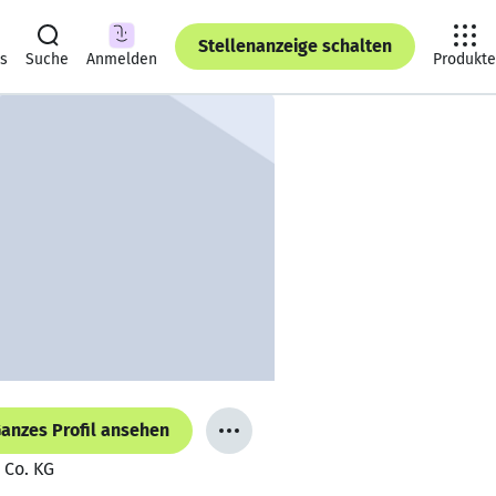
Stellenanzeige schalten
ts
Suche
Anmelden
Produkte
anzes Profil ansehen
 Co. KG