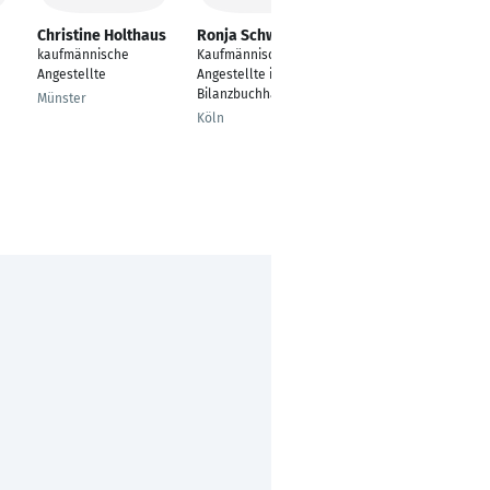
Christine Holthaus
Ronja Schwadorf
Laura Schmitz
kaufmännische
Kaufmännische
---
Angestellte
Angestellte in der
Remscheid
Bilanzbuchhaltung
Münster
Köln