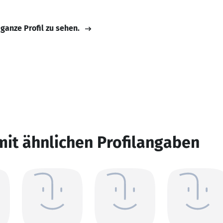
 ganze Profil zu sehen.
mit ähnlichen Profilangaben