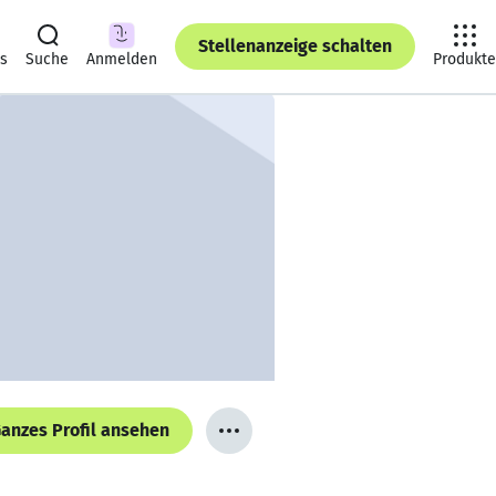
Stellenanzeige schalten
ts
Suche
Anmelden
Produkte
anzes Profil ansehen