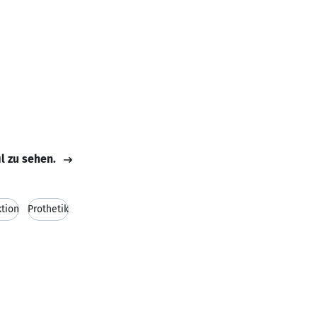
il zu sehen.
tion
Prothetik