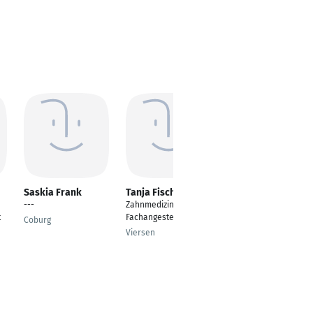
Saskia Frank
Tanja Fischer
Andela Jukic
---
Zahnmedizinische
Zahnmedizin
t
Fachangestellte
Coburg
Mainz
Viersen