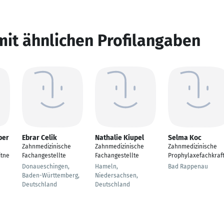
mit ähnlichen Profilangaben
per
Ebrar Celik
Nathalie Kiupel
Selma Koc
Zahnmedizinische
Zahnmedizinische
Zahnmedizinische
itne
Fachangestellte
Fachangestellte
Prophylaxefachkraf
Donaueschingen,
Hameln,
Bad Rappenau
Baden-Württemberg,
Niedersachsen,
Deutschland
Deutschland