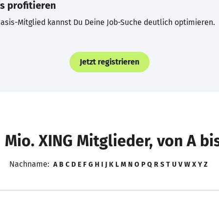
s profitieren
asis-Mitglied kannst Du Deine Job-Suche deutlich optimieren.
Jetzt registrieren
 Mio. XING Mitglieder, von A bi
Nachname:
A
B
C
D
E
F
G
H
I
J
K
L
M
N
O
P
Q
R
S
T
U
V
W
X
Y
Z