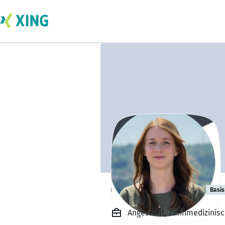
Celine Felgner
Basis
Angestellt, Zahnmedizinisc