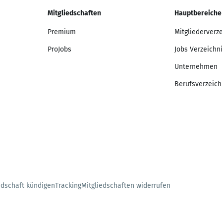
Mitgliedschaften
Hauptbereiche
Premium
Mitgliederverz
ProJobs
Jobs Verzeichn
Unternehmen
Berufsverzeich
edschaft kündigen
Tracking
Mitgliedschaften widerrufen