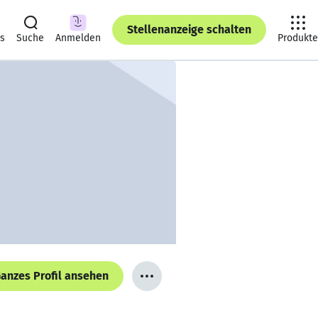
Stellenanzeige schalten
ts
Suche
Anmelden
Produkte
anzes Profil ansehen