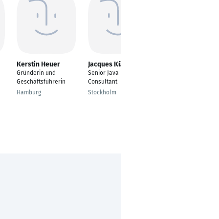
Kerstin Heuer
Jacques Kühl
Torsten Schwarz
Gründerin und
Senior Java
Head of Process and
Geschäftsführerin
Consultant
Application
Management,
Hamburg
Stockholm
Technology Center
Erlangen