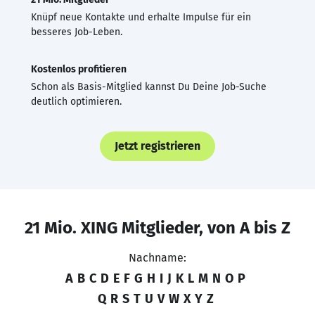
Knüpf neue Kontakte und erhalte Impulse für ein
besseres Job-Leben.
Kostenlos profitieren
Schon als Basis-Mitglied kannst Du Deine Job-Suche
deutlich optimieren.
Jetzt registrieren
21 Mio. XING Mitglieder, von A bis Z
Nachname:
A
B
C
D
E
F
G
H
I
J
K
L
M
N
O
P
Q
R
S
T
U
V
W
X
Y
Z