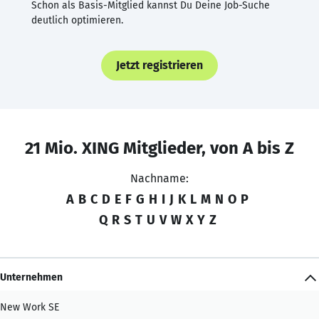
Schon als Basis-Mitglied kannst Du Deine Job-Suche
deutlich optimieren.
Jetzt registrieren
21 Mio. XING Mitglieder, von A bis Z
Nachname:
A
B
C
D
E
F
G
H
I
J
K
L
M
N
O
P
Q
R
S
T
U
V
W
X
Y
Z
Unternehmen
New Work SE