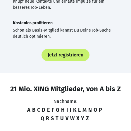
Knüpf neue Kontakte und erhalte Impulse für ein
besseres Job-Leben.
Kostenlos profitieren
Schon als Basis-Mitglied kannst Du Deine Job-Suche
deutlich optimieren.
Jetzt registrieren
21 Mio. XING Mitglieder, von A bis Z
Nachname:
A
B
C
D
E
F
G
H
I
J
K
L
M
N
O
P
Q
R
S
T
U
V
W
X
Y
Z