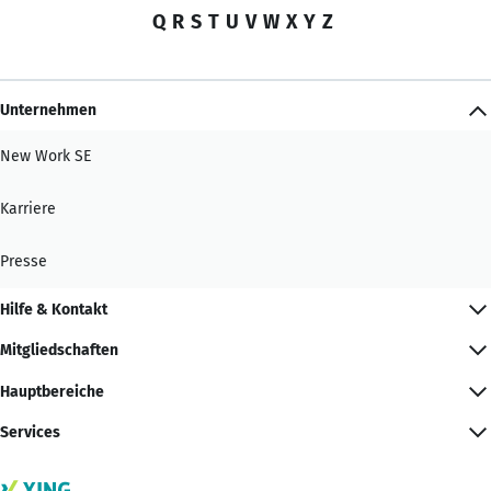
Q
R
S
T
U
V
W
X
Y
Z
Unternehmen
New Work SE
Karriere
Presse
Hilfe & Kontakt
Mitgliedschaften
Hauptbereiche
Services