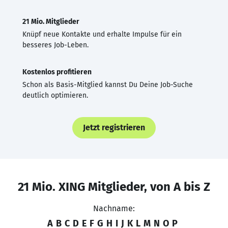
21 Mio. Mitglieder
Knüpf neue Kontakte und erhalte Impulse für ein
besseres Job-Leben.
Kostenlos profitieren
Schon als Basis-Mitglied kannst Du Deine Job-Suche
deutlich optimieren.
Jetzt registrieren
21 Mio. XING Mitglieder, von A bis Z
Nachname:
A
B
C
D
E
F
G
H
I
J
K
L
M
N
O
P