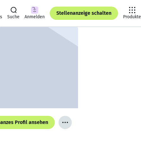
Stellenanzeige schalten
ts
Suche
Anmelden
Produkte
anzes Profil ansehen