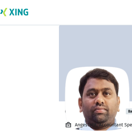
Chetty Sreeram
Ba
Angestellt, Accountant Sp