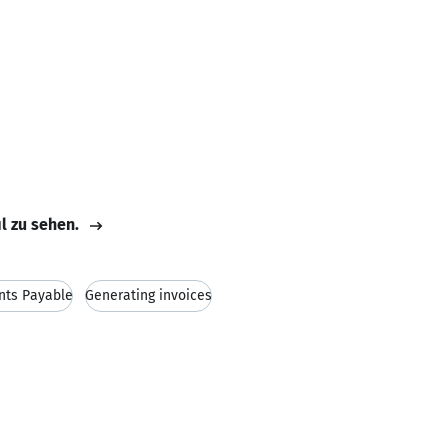
il zu sehen.
nts Payable
Generating invoices