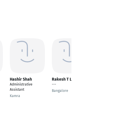
Hashir Shah
Rakesh T L
Felix Olali
Administrative
---
Accountant
Assistant
Bangalore
Kenya
Kamra