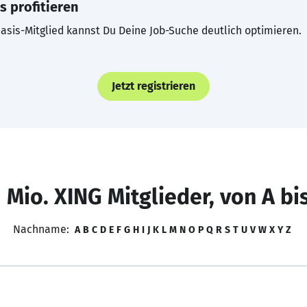
s profitieren
asis-Mitglied kannst Du Deine Job-Suche deutlich optimieren.
Jetzt registrieren
 Mio. XING Mitglieder, von A bi
Nachname:
A
B
C
D
E
F
G
H
I
J
K
L
M
N
O
P
Q
R
S
T
U
V
W
X
Y
Z