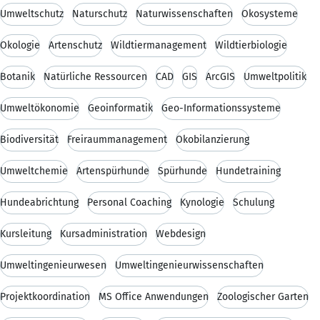
Umweltschutz
Naturschutz
Naturwissenschaften
Ökosysteme
Ökologie
Artenschutz
Wildtiermanagement
Wildtierbiologie
Botanik
Natürliche Ressourcen
CAD
GIS
ArcGIS
Umweltpolitik
Umweltökonomie
Geoinformatik
Geo-Informationssysteme
Biodiversität
Freiraummanagement
Ökobilanzierung
Umweltchemie
Artenspürhunde
Spürhunde
Hundetraining
Hundeabrichtung
Personal Coaching
Kynologie
Schulung
Kursleitung
Kursadministration
Webdesign
Umweltingenieurwesen
Umweltingenieurwissenschaften
Projektkoordination
MS Office Anwendungen
Zoologischer Garten