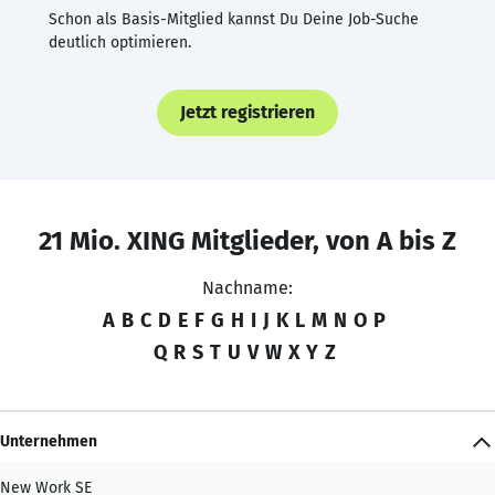
Schon als Basis-Mitglied kannst Du Deine Job-Suche
deutlich optimieren.
Jetzt registrieren
21 Mio. XING Mitglieder, von A bis Z
Nachname:
A
B
C
D
E
F
G
H
I
J
K
L
M
N
O
P
Q
R
S
T
U
V
W
X
Y
Z
Unternehmen
New Work SE