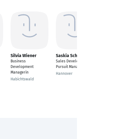
Silvia Wiener
Saskia Schipper
Novita Sari
Behrendt
Business
Sales Development,
Business
Development
Pursuit Manager
Development
Managerin
Hannover
Managerin
Habichtswald
Hückeswagen