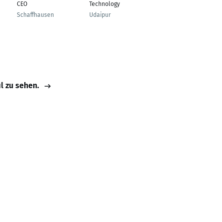
CEO
Technology
Schaffhausen
Udaipur
il zu sehen.