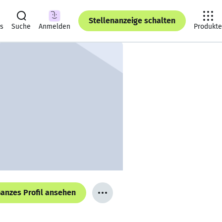
Stellenanzeige schalten
ts
Suche
Anmelden
Produkte
anzes Profil ansehen