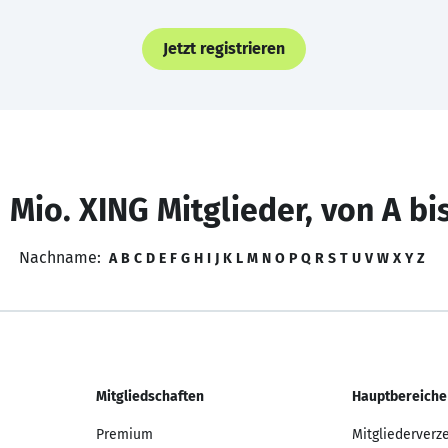
Jetzt registrieren
 Mio. XING Mitglieder, von A bi
Nachname:
A
B
C
D
E
F
G
H
I
J
K
L
M
N
O
P
Q
R
S
T
U
V
W
X
Y
Z
Mitgliedschaften
Hauptbereiche
Premium
Mitgliederverz