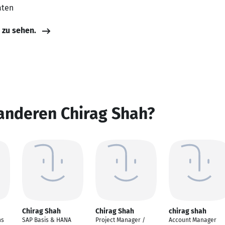
aten
e zu sehen.
anderen Chirag Shah?
Chirag Shah
Chirag Shah
chirag shah
ns
SAP Basis & HANA
Project Manager /
Account Manager