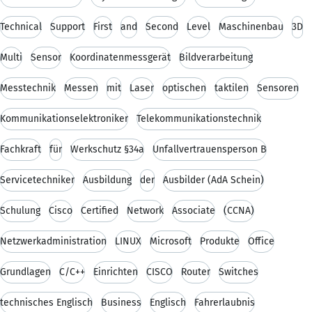
Technical
Support
First
and
Second
Level
Maschinenbau
3D
Multi
Sensor
Koordinatenmessgerät
Bildverarbeitung
Messtechnik
Messen
mit
Laser
optischen
taktilen
Sensoren
Kommunikationselektroniker
Telekommunikationstechnik
Fachkraft
für
Werkschutz §34a
Unfallvertrauensperson B
Servicetechniker
Ausbildung
der
Ausbilder (AdA Schein)
Schulung
Cisco
Certified
Network
Associate
(CCNA)
Netzwerkadministration
LINUX
Microsoft
Produkte
Office
Grundlagen
C/C++
Einrichten
CISCO
Router
Switches
technisches Englisch
Business
Englisch
Fahrerlaubnis