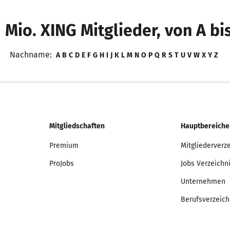
 Mio. XING Mitglieder, von A bi
Nachname:
A
B
C
D
E
F
G
H
I
J
K
L
M
N
O
P
Q
R
S
T
U
V
W
X
Y
Z
Mitgliedschaften
Hauptbereiche
Premium
Mitgliederverz
ProJobs
Jobs Verzeichn
Unternehmen
Berufsverzeich