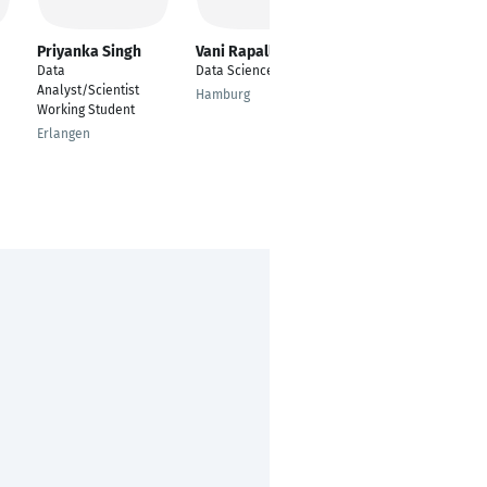
Priyanka Singh
Vani Rapalli
Adiraj Amte
Data
Data Science
Software Developer
Analyst/Scientist
Hamburg
Stuttgart
Working Student
Erlangen