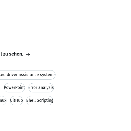
il zu sehen.
ed driver assistance systems
b
PowerPoint
Error analysis
inux
GitHub
Shell Scripting