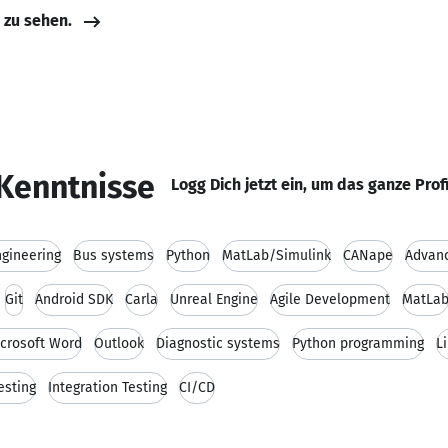
e zu sehen.
Kenntnisse
Logg Dich jetzt ein, um das ganze Prof
gineering
Bus systems
Python
MatLab/Simulink
CANape
Advanc
Git
Android SDK
Carla
Unreal Engine
Agile Development
MatLa
crosoft Word
Outlook
Diagnostic systems
Python programming
L
esting
Integration Testing
CI/CD