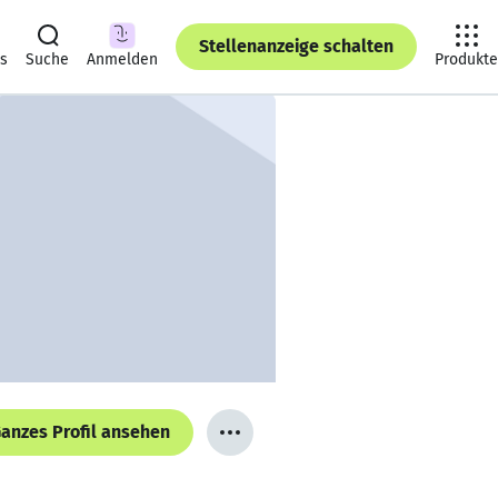
Stellenanzeige schalten
ts
Suche
Anmelden
Produkte
anzes Profil ansehen