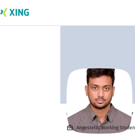
Chirudeep Reddy
Angestellt, Working Stude