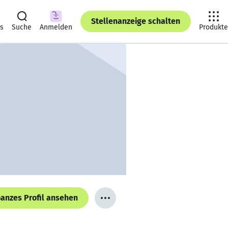
Stellenanzeige schalten
ts
Suche
Anmelden
Produkte
anzes Profil ansehen