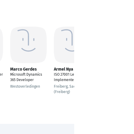
Marco Gerdes
Armel Nya
Christopher Capito
er
Microsoft Dynamics
ISO 27001 Lead
Geschäftsführer &
365 Developer
Implementer
Entwickler
Westoverledingen
Freiberg, Sachs
Oppenheim
(Freiberg)