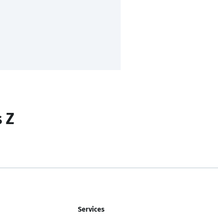
s Z
Services