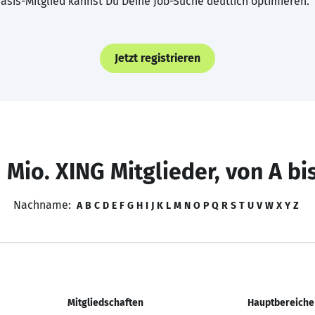
asis-Mitglied kannst Du Deine Job-Suche deutlich optimieren.
Jetzt registrieren
 Mio. XING Mitglieder, von A bi
Nachname:
A
B
C
D
E
F
G
H
I
J
K
L
M
N
O
P
Q
R
S
T
U
V
W
X
Y
Z
Mitgliedschaften
Hauptbereiche