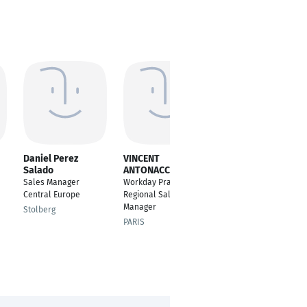
Daniel Perez
VINCENT
Laurent Cosandey
Salado
ANTONACCI
Head of Sales
Sales Manager
Workday Practice
Lausanne
Central Europe
Regional Sales
Manager
Stolberg
PARIS