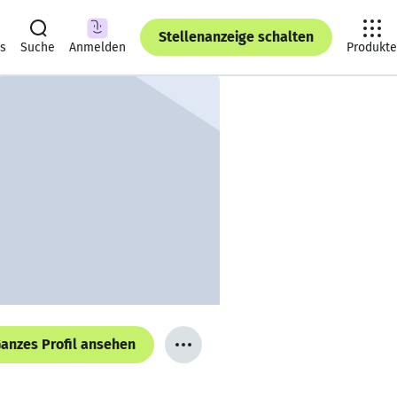
Stellenanzeige schalten
ts
Suche
Anmelden
Produkte
anzes Profil ansehen