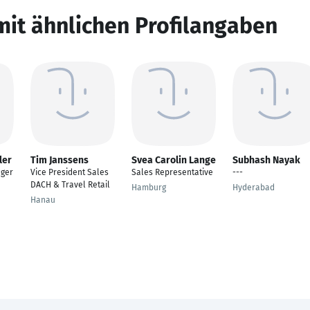
mit ähnlichen Profilangaben
ler
Tim Janssens
Svea Carolin Lange
Subhash Nayak
ager
Vice President Sales
Sales Representative
---
DACH & Travel Retail
Hamburg
Hyderabad
Hanau