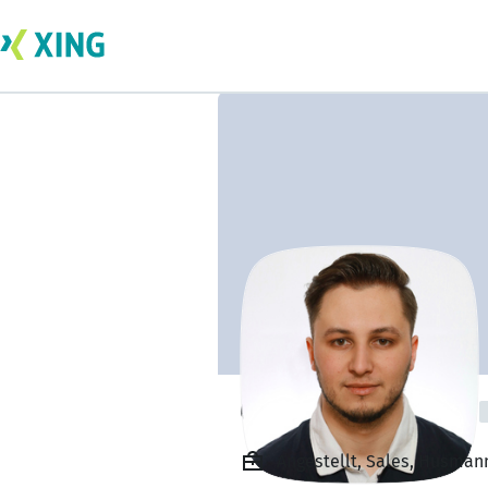
Chousein Pounia
Angestellt, Sales, Husma