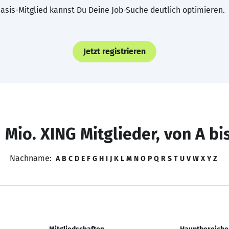
asis-Mitglied kannst Du Deine Job-Suche deutlich optimieren.
Jetzt registrieren
 Mio. XING Mitglieder, von A bi
Nachname:
A
B
C
D
E
F
G
H
I
J
K
L
M
N
O
P
Q
R
S
T
U
V
W
X
Y
Z