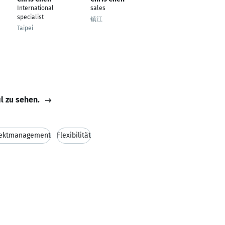
International
sales
specialist
镇江
Taipei
il zu sehen.
jektmanagement
Flexibilität