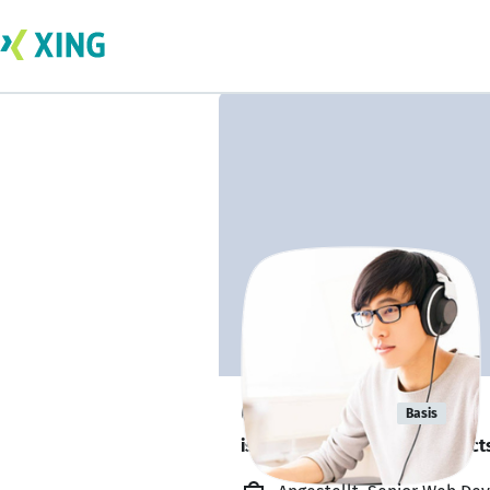
Chris Chen
Basis
is looking for freelance project