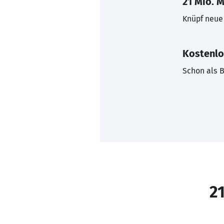
21 Mio. M
Knüpf neue 
Kostenlo
Schon als B
21