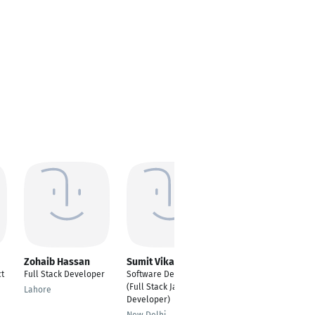
Zohaib Hassan
Sumit Vikal
Lucas Jahn
ct
Full Stack Developer
Software Developer
Full-Stack Developer
(Full Stack Java
// Freelancer
Lahore
Developer)
Leipzig