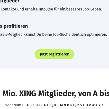
itglieder
Kontakte und erhalte Impulse für ein besseres Job-Leben.
s profitieren
asis-Mitglied kannst Du Deine Job-Suche deutlich optimieren.
Jetzt registrieren
 Mio. XING Mitglieder, von A bi
Nachname:
A
B
C
D
E
F
G
H
I
J
K
L
M
N
O
P
Q
R
S
T
U
V
W
X
Y
Z