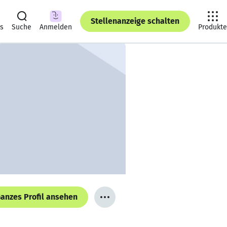
Stellenanzeige schalten
ts
Suche
Anmelden
Produkte
anzes Profil ansehen