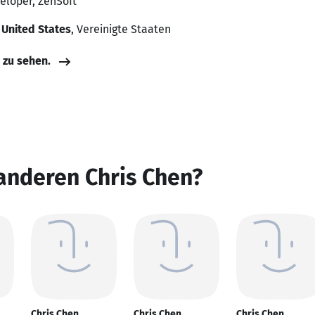
eloper, ZenSoft
 United States
, Vereinigte Staaten
e zu sehen.
anderen Chris Chen?
Chris Chen
Chris Chen
Chris Chen