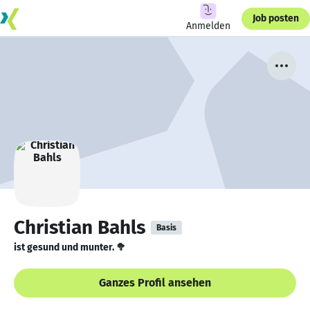
Job posten
Anmelden
Christian Bahls
Basis
ist gesund und munter. 🥦
Ganzes Profil ansehen