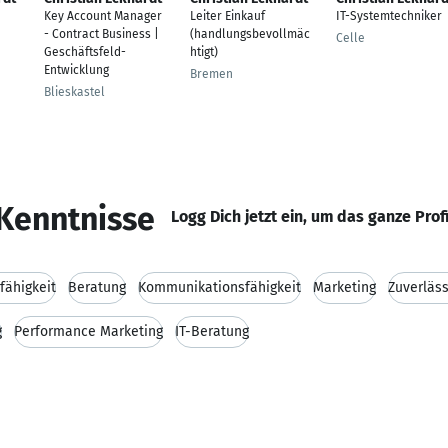
Key Account Manager
Leiter Einkauf
IT-Systemtechniker
- Contract Business |
(handlungsbevollmäc
Celle
Geschäftsfeld-
htigt)
Entwicklung
Bremen
Blieskastel
Kenntnisse
Logg Dich jetzt ein, um das ganze Prof
fähigkeit
Beratung
Kommunikationsfähigkeit
Marketing
Zuverläss
g
Performance Marketing
IT-Beratung