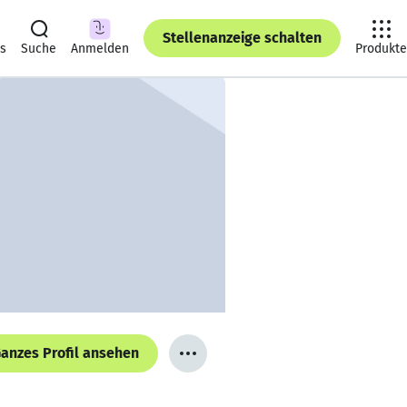
Stellenanzeige schalten
ts
Suche
Anmelden
Produkte
anzes Profil ansehen