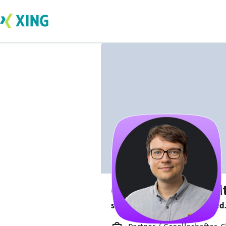
Christian Eckhard
sucht ein neues Team-Mitglied