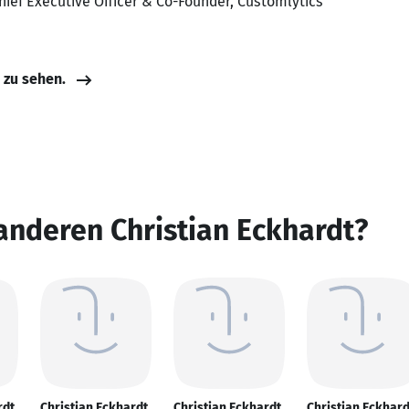
Chief Executive Officer & Co-Founder, Customlytics
e zu sehen.
anderen Christian Eckhardt?
rdt
Christian Eckhardt
Christian Eckhardt
Christian Eckhard