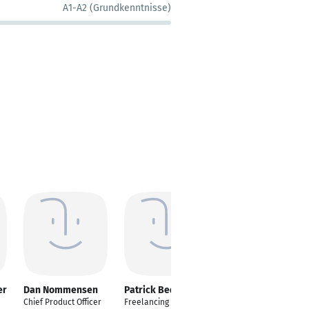
A1-A2 (Grundkenntnisse)
er
Dan Nommensen
Patrick Bedford
Marko Sieber
Chief Product Officer
Freelancing Creative
Principal Sales