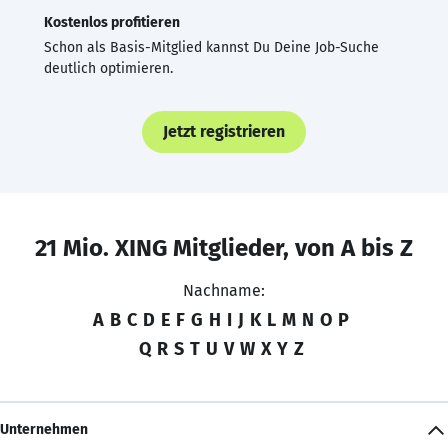
Kostenlos profitieren
Schon als Basis-Mitglied kannst Du Deine Job-Suche
deutlich optimieren.
Jetzt registrieren
21 Mio. XING Mitglieder, von A bis Z
Nachname:
A
B
C
D
E
F
G
H
I
J
K
L
M
N
O
P
Q
R
S
T
U
V
W
X
Y
Z
Unternehmen