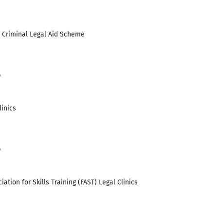
 Criminal Legal Aid Scheme
9
linics
9
tion for Skills Training (FAST) Legal Clinics