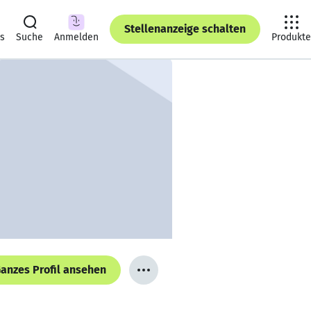
Stellenanzeige schalten
ts
Suche
Anmelden
Produkte
anzes Profil ansehen