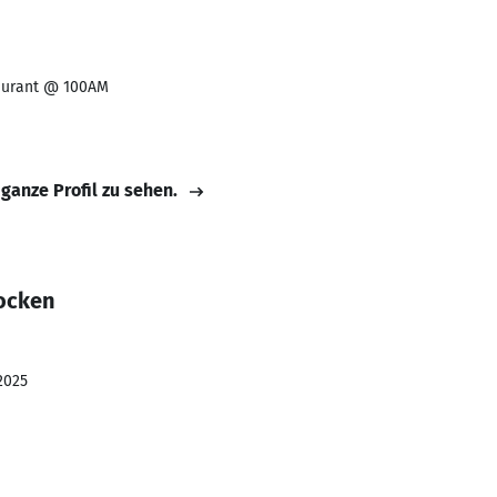
aurant @ 100AM
 ganze Profil zu sehen.
Focken
2025