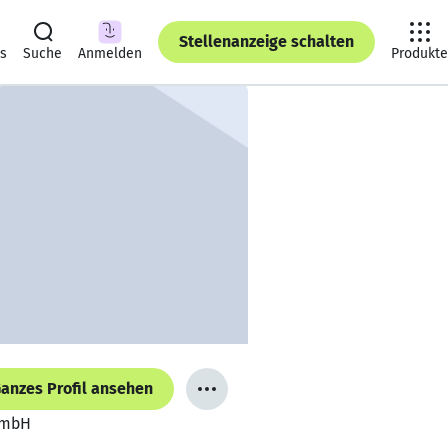
Stellenanzeige schalten
ts
Suche
Anmelden
Produkte
anzes Profil ansehen
GmbH