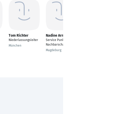
Tom Richter
Nadine Arnold
Jonas Wild
Niederlassungsleiter
Service Punkt
---
Nachbarschaftshilfe
München
Remscheid
Magdeburg