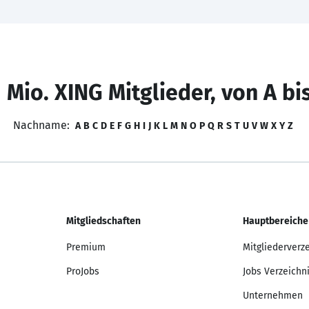
 Mio. XING Mitglieder, von A bi
Nachname:
A
B
C
D
E
F
G
H
I
J
K
L
M
N
O
P
Q
R
S
T
U
V
W
X
Y
Z
Mitgliedschaften
Hauptbereiche
Premium
Mitgliederverz
ProJobs
Jobs Verzeichn
Unternehmen