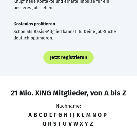
Knüpf neue Kontakte und erhalte Impulse für ein
besseres Job-Leben.
Kostenlos profitieren
Schon als Basis-Mitglied kannst Du Deine Job-Suche
deutlich optimieren.
Jetzt registrieren
21 Mio. XING Mitglieder, von A bis Z
Nachname:
A
B
C
D
E
F
G
H
I
J
K
L
M
N
O
P
Q
R
S
T
U
V
W
X
Y
Z