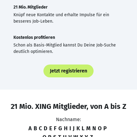
21 Mio. Mitglieder
Knüpf neue Kontakte und erhalte Impulse für ein
besseres Job-Leben.
Kostenlos profitieren
Schon als Basis-Mitglied kannst Du Deine Job-Suche
deutlich optimieren.
Jetzt registrieren
21 Mio. XING Mitglieder, von A bis Z
Nachname:
A
B
C
D
E
F
G
H
I
J
K
L
M
N
O
P