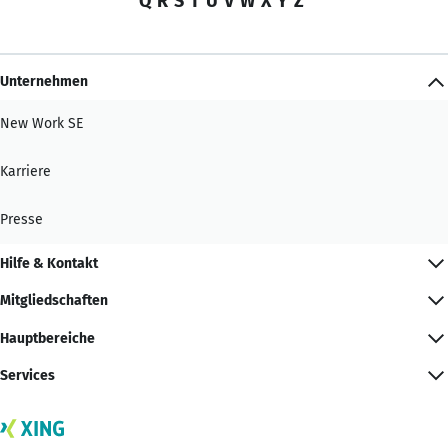
Q
R
S
T
U
V
W
X
Y
Z
Unternehmen
New Work SE
Karriere
Presse
Hilfe & Kontakt
Mitgliedschaften
Hauptbereiche
Services