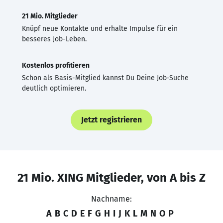
21 Mio. Mitglieder
Knüpf neue Kontakte und erhalte Impulse für ein
besseres Job-Leben.
Kostenlos profitieren
Schon als Basis-Mitglied kannst Du Deine Job-Suche
deutlich optimieren.
Jetzt registrieren
21 Mio. XING Mitglieder, von A bis Z
Nachname:
A
B
C
D
E
F
G
H
I
J
K
L
M
N
O
P