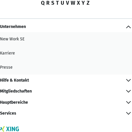
Q
R
S
T
U
V
W
X
Y
Z
Unternehmen
New Work SE
Karriere
Presse
Hilfe & Kontakt
Mitgliedschaften
Hauptbereiche
Services