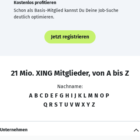
Kostenlos profitieren
Schon als Basis-Mitglied kannst Du Deine Job-Suche
deutlich optimieren.
Jetzt registrieren
21 Mio. XING Mitglieder, von A bis Z
Nachname:
A
B
C
D
E
F
G
H
I
J
K
L
M
N
O
P
Q
R
S
T
U
V
W
X
Y
Z
Unternehmen