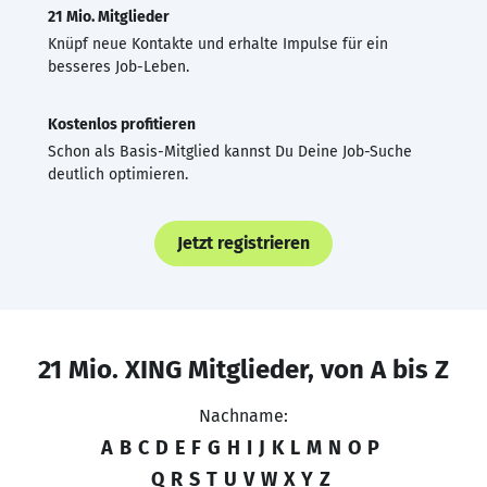
21 Mio. Mitglieder
Knüpf neue Kontakte und erhalte Impulse für ein
besseres Job-Leben.
Kostenlos profitieren
Schon als Basis-Mitglied kannst Du Deine Job-Suche
deutlich optimieren.
Jetzt registrieren
21 Mio. XING Mitglieder, von A bis Z
Nachname:
A
B
C
D
E
F
G
H
I
J
K
L
M
N
O
P
Q
R
S
T
U
V
W
X
Y
Z