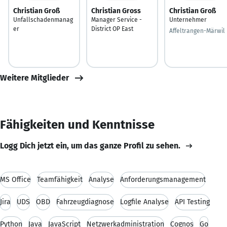
Christian Groß
Christian Gross
Christian Groß
Unfallschadenmanag
Manager Service -
Unternehmer
er
District OP East
Affeltrangen-Märwil
Weitere Mitglieder
Fähigkeiten und Kenntnisse
Logg Dich jetzt ein, um das ganze Profil zu sehen.
MS Office
Teamfähigkeit
Analyse
Anforderungsmanagement
Jira
UDS
OBD
Fahrzeugdiagnose
Logfile Analyse
API Testing
Python
Java
JavaScript
Netzwerkadministration
Cognos
Go