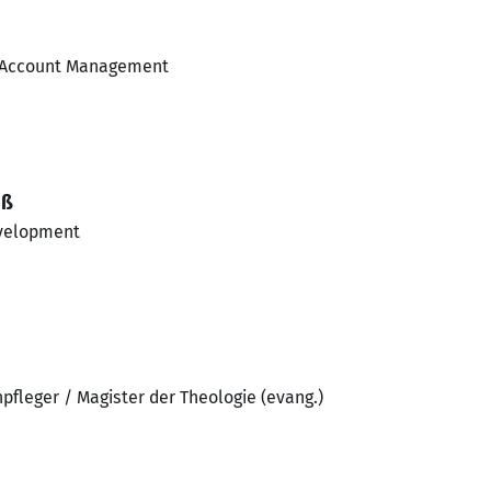
| Account Management
oß
velopment
pfleger / Magister der Theologie (evang.)