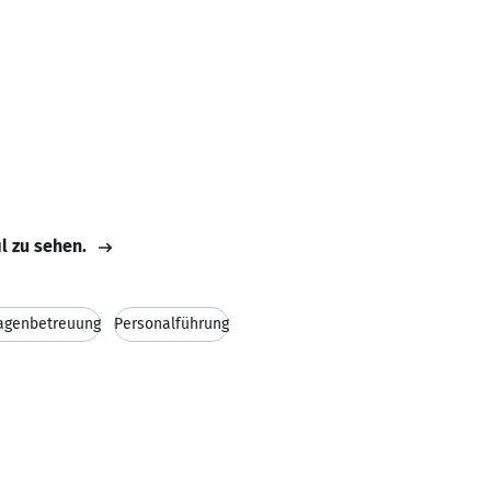
il zu sehen.
agenbetreuung
Personalführung