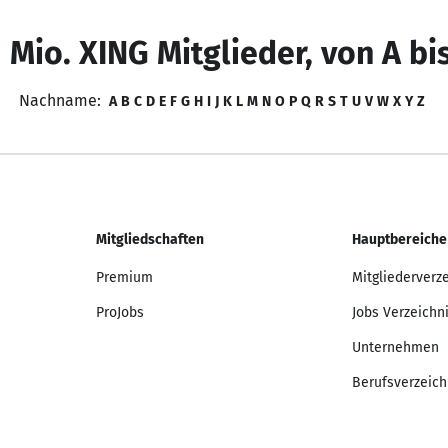
 Mio. XING Mitglieder, von A bi
Nachname:
A
B
C
D
E
F
G
H
I
J
K
L
M
N
O
P
Q
R
S
T
U
V
W
X
Y
Z
Mitgliedschaften
Hauptbereiche
Premium
Mitgliederverz
ProJobs
Jobs Verzeichn
Unternehmen
Berufsverzeich