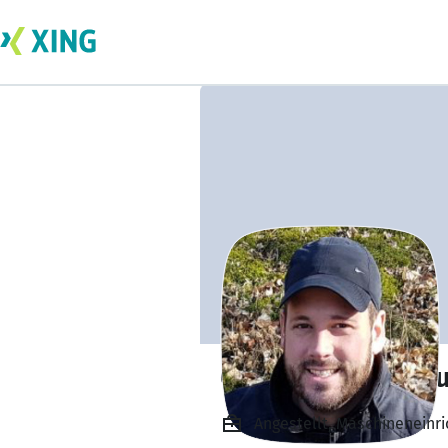
Christian Hasena
Angestellt, Maschineneinr