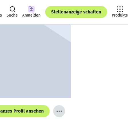
Stellenanzeige schalten
ts
Suche
Anmelden
Produkte
anzes Profil ansehen