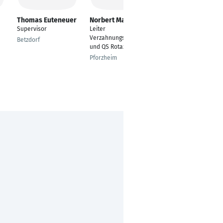
Thomas Euteneuer
Norbert Martin
Dennis Sailer
Supervisor
Leiter
---
Verzahnungstechnik
Betzdorf
Wallersdorf
und QS Rotax GmbH
Pforzheim