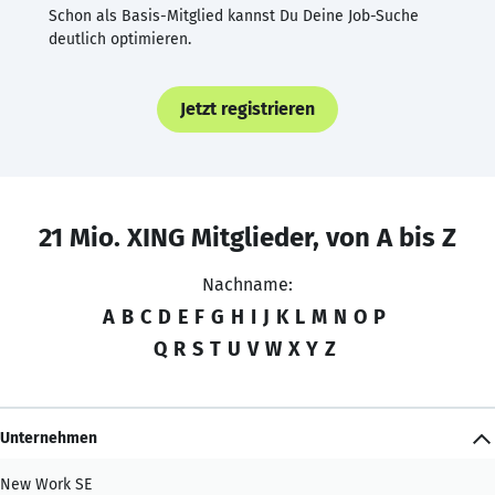
Schon als Basis-Mitglied kannst Du Deine Job-Suche
deutlich optimieren.
Jetzt registrieren
21 Mio. XING Mitglieder, von A bis Z
Nachname:
A
B
C
D
E
F
G
H
I
J
K
L
M
N
O
P
Q
R
S
T
U
V
W
X
Y
Z
Unternehmen
New Work SE