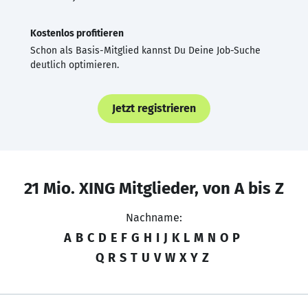
Kostenlos profitieren
Schon als Basis-Mitglied kannst Du Deine Job-Suche
deutlich optimieren.
Jetzt registrieren
21 Mio. XING Mitglieder, von A bis Z
Nachname:
A
B
C
D
E
F
G
H
I
J
K
L
M
N
O
P
Q
R
S
T
U
V
W
X
Y
Z