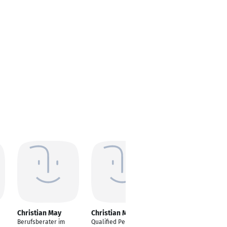
Christian May
Christian May
Christian May
Berufsberater im
Qualified Person und
Senior Project