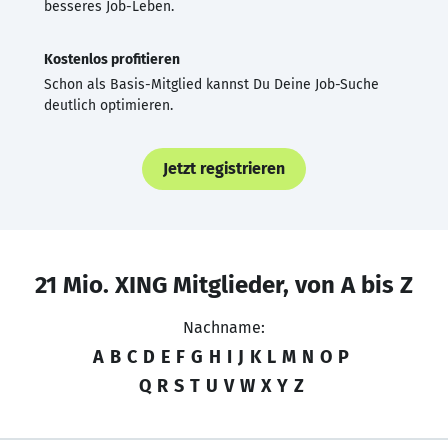
besseres Job-Leben.
Kostenlos profitieren
Schon als Basis-Mitglied kannst Du Deine Job-Suche
deutlich optimieren.
Jetzt registrieren
21 Mio. XING Mitglieder, von A bis Z
Nachname:
A
B
C
D
E
F
G
H
I
J
K
L
M
N
O
P
Q
R
S
T
U
V
W
X
Y
Z