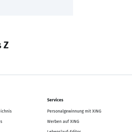
s Z
Services
eichnis
Personalgewinnung mit XING
is
Werben auf XING
Lebenslauf-Editor