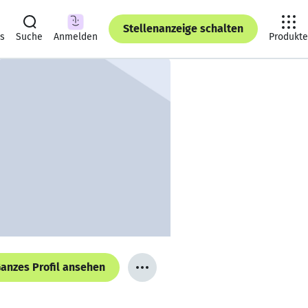
Stellenanzeige schalten
ts
Suche
Anmelden
Produkte
anzes Profil ansehen