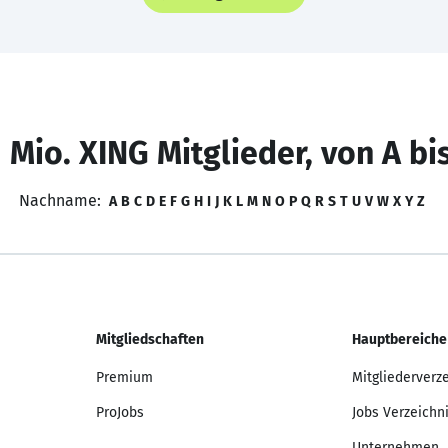
 Mio. XING Mitglieder, von A bi
Nachname:
A
B
C
D
E
F
G
H
I
J
K
L
M
N
O
P
Q
R
S
T
U
V
W
X
Y
Z
Mitgliedschaften
Hauptbereiche
Premium
Mitgliederverz
ProJobs
Jobs Verzeichn
Unternehmen