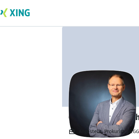
Christian Sandküh
Angestellt, Prokurist, GE