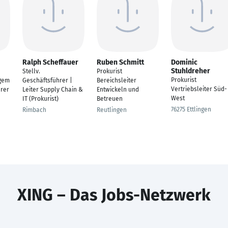
Ralph Scheffauer
Ruben Schmitt
Dominic
Stuhldreher
Stellv.
Prokurist
Prokurist
gem
Geschäftsführer |
Bereichsleiter
Vertriebsleiter Süd-
hrer
Leiter Supply Chain &
Entwickeln und
West
IT (Prokurist)
Betreuen
76275 Ettlingen
Rimbach
Reutlingen
XING – Das Jobs-Netzwerk