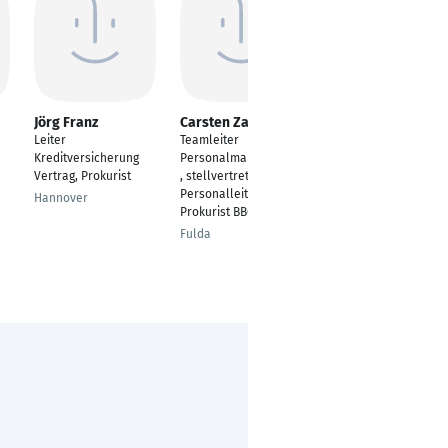
Jörg Franz
Carsten Zabel
Markus Hug
Leiter
Teamleiter
Bereichsleiter
Kreditversicherung
Personalmanagement
Personalmanagement
Vertrag, Prokurist
, stellvertretender
, Prokurist
Personalleiter,
Hannover
Weinheim
Prokurist BBG
Fulda