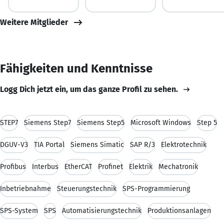
Weitere Mitglieder
Fähigkeiten und Kenntnisse
Logg Dich jetzt ein, um das ganze Profil zu sehen.
STEP7
Siemens Step7
Siemens Step5
Microsoft Windows
Step 5
DGUV-V3
TIA Portal
Siemens Simatic
SAP R/3
Elektrotechnik
Profibus
Interbus
EtherCAT
Profinet
Elektrik
Mechatronik
Inbetriebnahme
Steuerungstechnik
SPS-Programmierung
SPS-System
SPS
Automatisierungstechnik
Produktionsanlagen