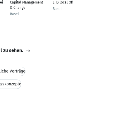
ei
Capital Management
EHS local Officer
HR&QM
& Change
Basel
Berchtesgaden
Basel
il zu sehen.
liche Verträge
ngskonzepte