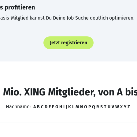
s profitieren
asis-Mitglied kannst Du Deine Job-Suche deutlich optimieren.
Jetzt registrieren
 Mio. XING Mitglieder, von A bi
Nachname:
A
B
C
D
E
F
G
H
I
J
K
L
M
N
O
P
Q
R
S
T
U
V
W
X
Y
Z