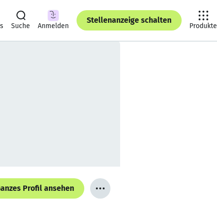
Stellenanzeige schalten
ts
Suche
Anmelden
Produkte
anzes Profil ansehen