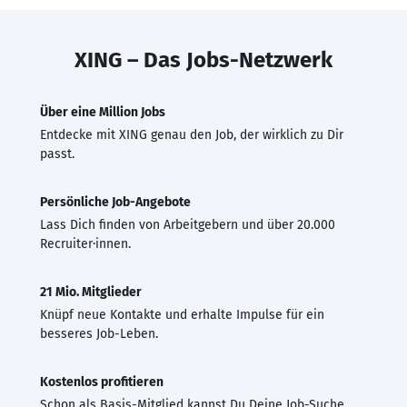
XING – Das Jobs-Netzwerk
Über eine Million Jobs
Entdecke mit XING genau den Job, der wirklich zu Dir
passt.
Persönliche Job-Angebote
Lass Dich finden von Arbeitgebern und über 20.000
Recruiter·innen.
21 Mio. Mitglieder
Knüpf neue Kontakte und erhalte Impulse für ein
besseres Job-Leben.
Kostenlos profitieren
Schon als Basis-Mitglied kannst Du Deine Job-Suche