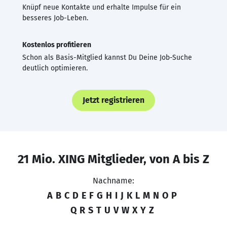
Knüpf neue Kontakte und erhalte Impulse für ein
besseres Job-Leben.
Kostenlos profitieren
Schon als Basis-Mitglied kannst Du Deine Job-Suche
deutlich optimieren.
Jetzt registrieren
21 Mio. XING Mitglieder, von A bis Z
Nachname:
A
B
C
D
E
F
G
H
I
J
K
L
M
N
O
P
Q
R
S
T
U
V
W
X
Y
Z