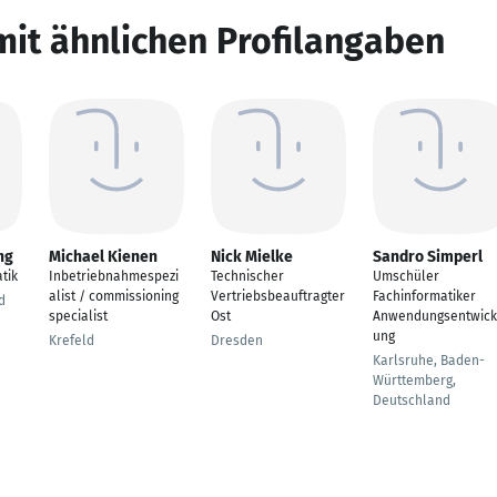
mit ähnlichen Profilangaben
ng
Michael Kienen
Nick Mielke
Sandro Simperl
tik
Inbetriebnahmespezi
Technischer
Umschüler
alist / commissioning
Vertriebsbeauftragter
Fachinformatiker
d
specialist
Ost
Anwendungsentwick
ung
Krefeld
Dresden
Karlsruhe, Baden-
Württemberg,
Deutschland