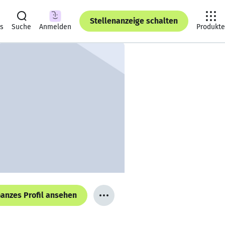
Stellenanzeige schalten
ts
Suche
Anmelden
Produkte
anzes Profil ansehen