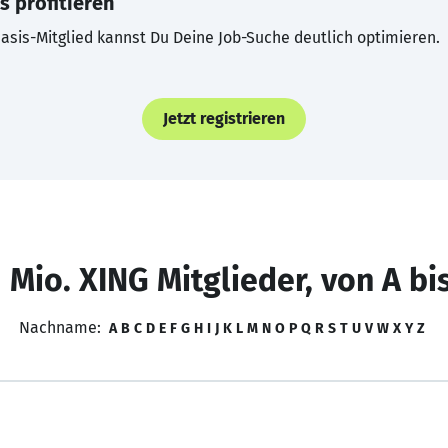
s profitieren
asis-Mitglied kannst Du Deine Job-Suche deutlich optimieren.
Jetzt registrieren
 Mio. XING Mitglieder, von A bi
Nachname:
A
B
C
D
E
F
G
H
I
J
K
L
M
N
O
P
Q
R
S
T
U
V
W
X
Y
Z