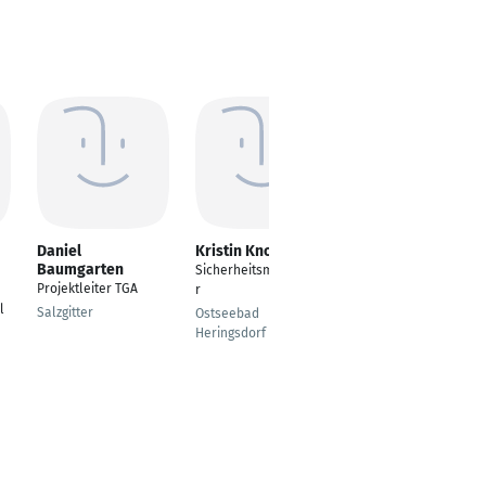
Daniel
Kristin Knoblich
Silke Caspari
Baumgarten
Sicherheitsmitarbeite
ERP Consultant
Projektleiter TGA
r
Essen
l
Salzgitter
Ostseebad
Heringsdorf