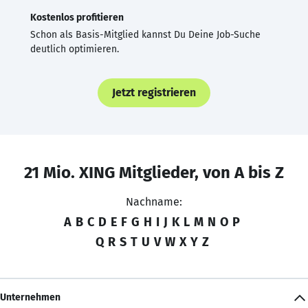
Kostenlos profitieren
Schon als Basis-Mitglied kannst Du Deine Job-Suche
deutlich optimieren.
Jetzt registrieren
21 Mio. XING Mitglieder, von A bis Z
Nachname:
A
B
C
D
E
F
G
H
I
J
K
L
M
N
O
P
Q
R
S
T
U
V
W
X
Y
Z
Unternehmen