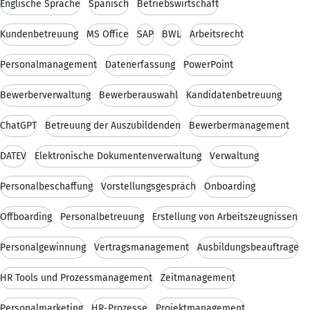
Englische Sprache
Spanisch
Betriebswirtschaft
Kundenbetreuung
MS Office
SAP
BWL
Arbeitsrecht
Personalmanagement
Datenerfassung
PowerPoint
Bewerberverwaltung
Bewerberauswahl
Kandidatenbetreuung
ChatGPT
Betreuung der Auszubildenden
Bewerbermanagement
DATEV
Elektronische Dokumentenverwaltung
Verwaltung
Personalbeschaffung
Vorstellungsgespräch
Onboarding
Offboarding
Personalbetreuung
Erstellung von Arbeitszeugnissen
Personalgewinnung
Vertragsmanagement
Ausbildungsbeauftrage
HR Tools und Prozessmanagement
Zeitmanagement
Personalmarketing
HR-Prozesse
Projektmanagement