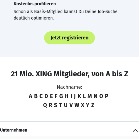
Kostenlos profitieren
Schon als Basis-Mitglied kannst Du Deine Job-Suche
deutlich optimieren.
Jetzt registrieren
21 Mio. XING Mitglieder, von A bis Z
Nachname:
A
B
C
D
E
F
G
H
I
J
K
L
M
N
O
P
Q
R
S
T
U
V
W
X
Y
Z
Unternehmen