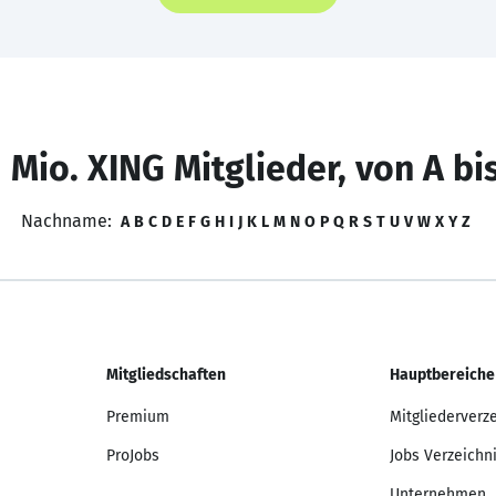
 Mio. XING Mitglieder, von A bi
Nachname:
A
B
C
D
E
F
G
H
I
J
K
L
M
N
O
P
Q
R
S
T
U
V
W
X
Y
Z
Mitgliedschaften
Hauptbereiche
Premium
Mitgliederverz
ProJobs
Jobs Verzeichn
Unternehmen