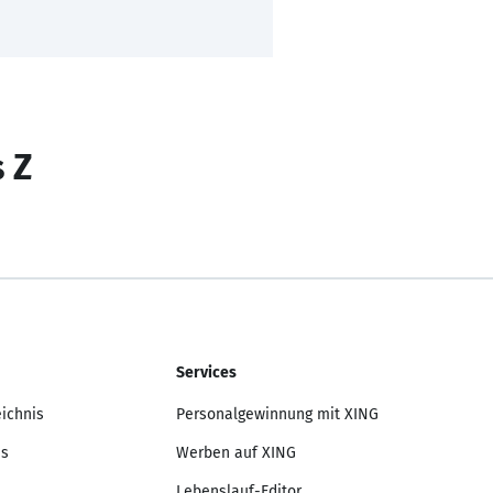
s Z
Services
eichnis
Personalgewinnung mit XING
is
Werben auf XING
Lebenslauf-Editor