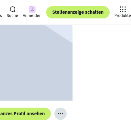
Stellenanzeige schalten
ts
Suche
Anmelden
Produkte
anzes Profil ansehen