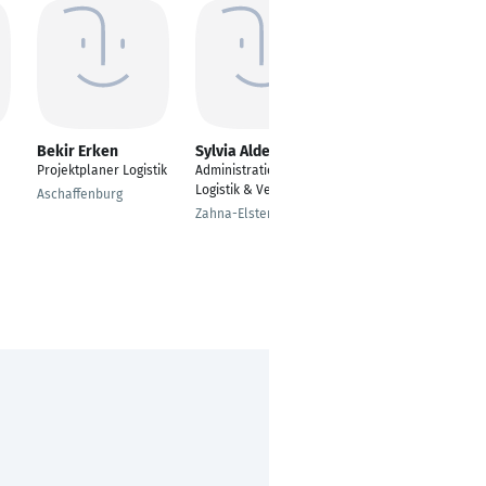
Bekir Erken
Sylvia Alder
Alexander Kryzan
Projektplaner Logistik
Administration
Field Sales Specialist
Logistik & Versand
Aschaffenburg
München-Flughafen
Zahna-Elster