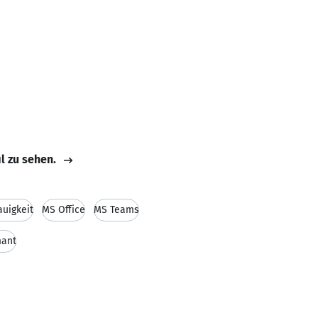
il zu sehen.
uigkeit
MS Office
MS Teams
ant