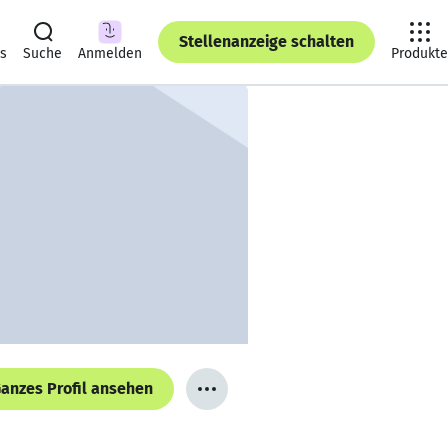
Stellenanzeige schalten
ts
Suche
Anmelden
Produkte
anzes Profil ansehen