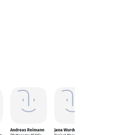
Andreas Reimann
Jana Wurdel
Lara Schanz