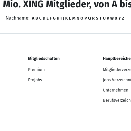
 Mio. XING Mitglieder, von A bi
Nachname:
A
B
C
D
E
F
G
H
I
J
K
L
M
N
O
P
Q
R
S
T
U
V
W
X
Y
Z
Mitgliedschaften
Hauptbereiche
Premium
Mitgliederverz
ProJobs
Jobs Verzeichn
Unternehmen
Berufsverzeich