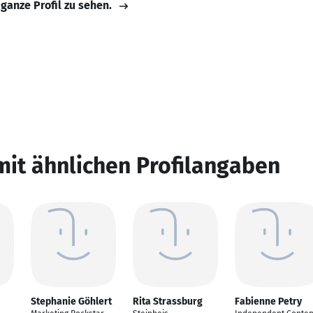
 ganze Profil zu sehen.
mit ähnlichen Profilangaben
Stephanie Göhlert
Rita Strassburg
Fabienne Petry