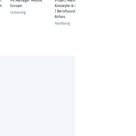
t
PR Manager Middle
Project Manager
Senior Strategic
in
Europe
Konzepte & Prozesse
Digital Marketing
| Berufsausbildung
Manager
Ismaning
Airbus
u
Mannheim
Hamburg