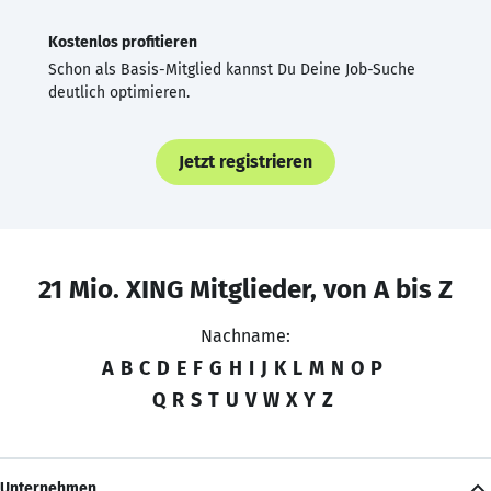
Kostenlos profitieren
Schon als Basis-Mitglied kannst Du Deine Job-Suche
deutlich optimieren.
Jetzt registrieren
21 Mio. XING Mitglieder, von A bis Z
Nachname:
A
B
C
D
E
F
G
H
I
J
K
L
M
N
O
P
Q
R
S
T
U
V
W
X
Y
Z
Unternehmen