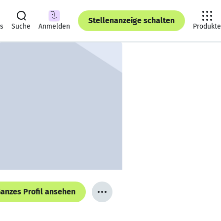
Stellenanzeige schalten
ts
Suche
Anmelden
Produkte
anzes Profil ansehen