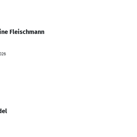
tine Fleischmann
026
del