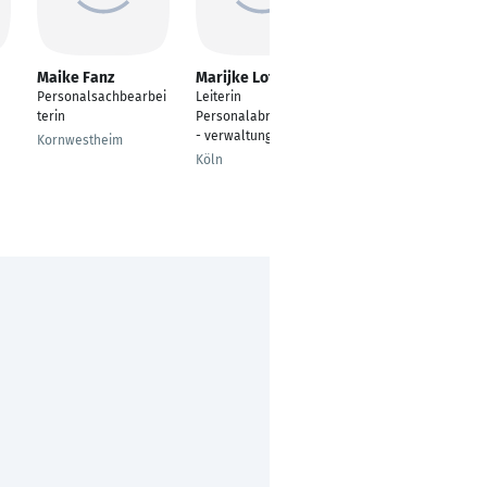
Maike Fanz
Marijke Loft
Regina Hümmer
Personalsachbearbei
Leiterin
Payroll Specialist /
terin
Personalabrechnung/
Lohnsachbearbeiter
- verwaltung
Kornwestheim
Schweinfurt
Köln