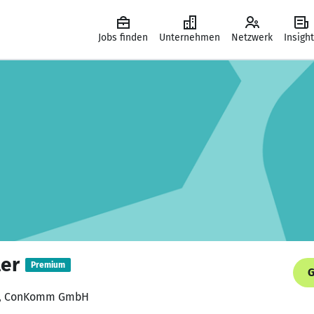
Jobs finden
Unternehmen
Netzwerk
Insigh
ler
Premium
G
tin, ConKomm GmbH