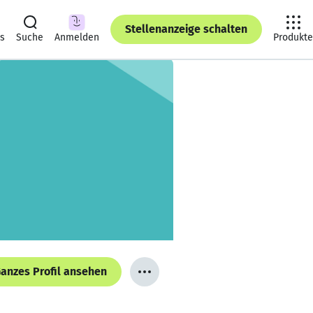
Stellenanzeige schalten
ts
Suche
Anmelden
Produkte
anzes Profil ansehen