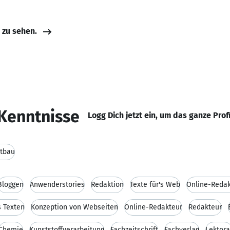
e zu sehen.
Kenntnisse
Logg Dich jetzt ein, um das ganze Prof
htbau
Bloggen
Anwenderstories
Redaktion
Texte für's Web
Online-Redak
 Texten
Konzeption von Webseiten
Online-Redakteur
Redakteur
Chemie
Kunststoffverarbeitung
Fachzeitschrift
Fachverlag
Lektora