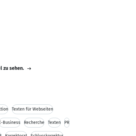
il zu sehen.
tion
Texten für Webseiten
E-Business
Recherche
Texten
PR
t
Korrektorat
Schlusskorrektur