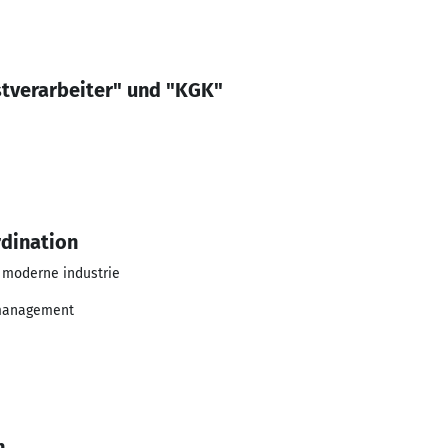
tverarbeiter" und "KGK"
rdination
 moderne industrie
management
n