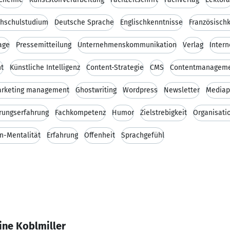
hschulstudium
Deutsche Sprache
Englischkenntnisse
Französisch
age
Pressemitteilung
Unternehmenskommunikation
Verlag
Intern
t
Künstliche Intelligenz
Content-Strategie
CMS
Contentmanagem
rketing management
Ghostwriting
Wordpress
Newsletter
Mediap
rungserfahrung
Fachkompetenz
Humor
Zielstrebigkeit
Organisati
n-Mentalität
Erfahrung
Offenheit
Sprachgefühl
ine Koblmiller