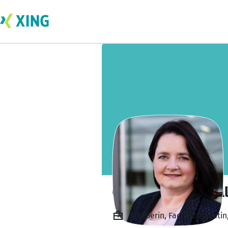
Christine Koblmil
Inhaberin, Fachjournalis