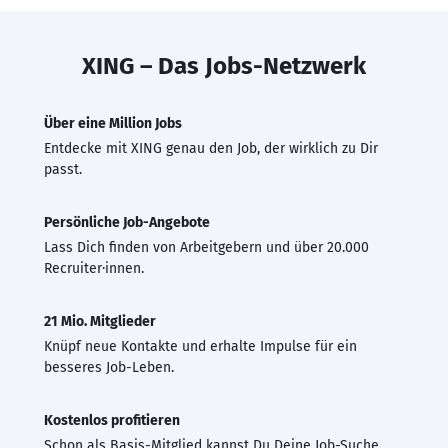
XING – Das Jobs-Netzwerk
Über eine Million Jobs
Entdecke mit XING genau den Job, der wirklich zu Dir
passt.
Persönliche Job-Angebote
Lass Dich finden von Arbeitgebern und über 20.000
Recruiter·innen.
21 Mio. Mitglieder
Knüpf neue Kontakte und erhalte Impulse für ein
besseres Job-Leben.
Kostenlos profitieren
Schon als Basis-Mitglied kannst Du Deine Job-Suche